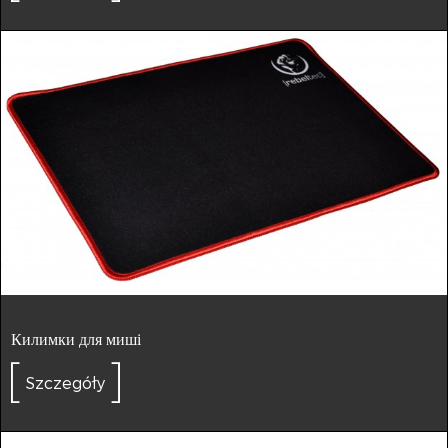
Килимки для миші
Szczegóły