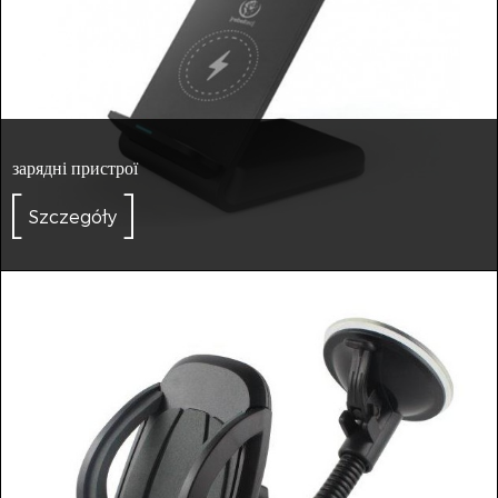
зарядні пристрої
Szczegóły