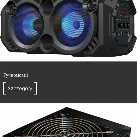
Гучномовці
Szczegóły