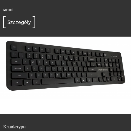
миші
Szczegóły
Клавіатури