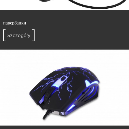
павербанки
Szczegóły